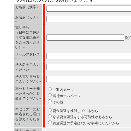
お名前（漢字）
*
お名前（カナ）
*
電話番号
（日中にご連絡
可能な電話番号
例)0
をご入力くださ
い）
*
メールアドレス
*
法人名をご入力
ください
*
法人電話番号を
ご入力ください
*
本セミナーを知
ご案内メール
ったきっかけを
当行ホームページ
教えてください
*
その他
本セミナーにお
資金調達を検討しているから
申込される理由
今後資金調達をする可能性があるから
を教えてくださ
資金調達の予定はないが参考にしたいから
い
*